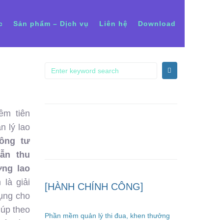
c
Sản phẩm – Dịch vụ
Liên hệ
Download
ềm tiên
 lý lao
ông tư
ẫn thu
ờng lao
là giải
[HÀNH CHÍNH CÔNG]
dụng cho
iúp theo
Phần mềm quản lý thi đua, khen thưởng