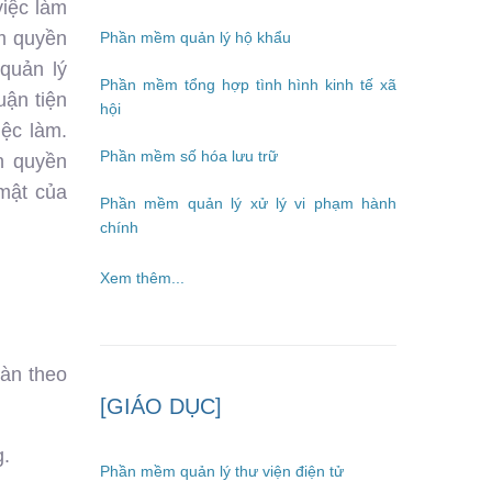
việc làm
ẩm quyền
Phần mềm quản lý hộ khẩu
quản lý
Phần mềm tổng hợp tình hình kinh tế xã
uận tiện
hội
iệc làm.
Phần mềm số hóa lưu trữ
n quyền
mật của
Phần mềm quản lý xử lý vi phạm hành
chính
Xem thêm...
bàn theo
[GIÁO DỤC]
g.
Phần mềm quản lý thư viện điện tử